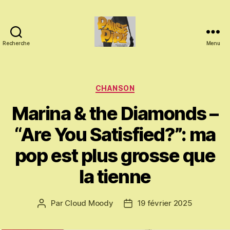
Recherche
Menu
Pause
Pipi
Catégories
CHANSON
Marina & the Diamonds –
“Are You Satisfied?”: ma
pop est plus grosse que
la tienne
Par
Cloud Moody
19 février 2025
Auteur
Date
de
de
l’article
l’article