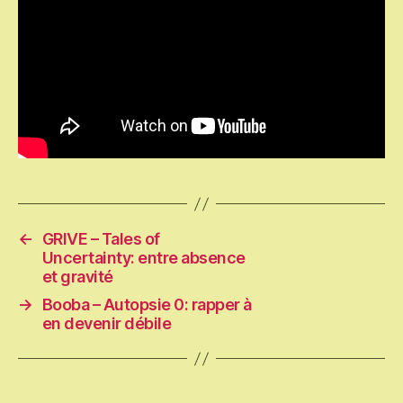
←
GRIVE – Tales of
Uncertainty: entre absence
et gravité
→
Booba – Autopsie 0: rapper à
en devenir débile